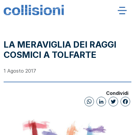
Salta al contenuto
Navigazione principale
Collisioni – INFN
LA MERAVIGLIA DEI RAGGI
COSMICI A TOLFARTE
1 Agosto 2017
Condividi
WhatsAp
Linked
Twi