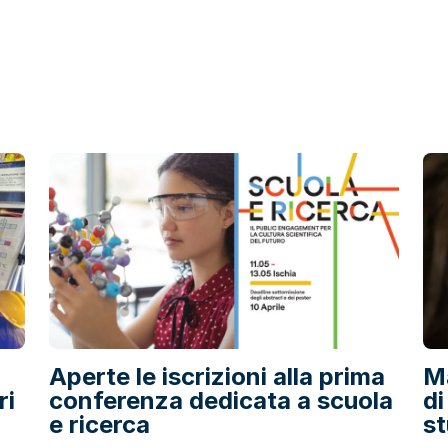
a
Aperte le iscrizioni alla prima
Ma
ri
conferenza dedicata a scuola
di
e ricerca
st