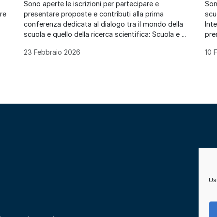
Sono aperte le iscrizioni per partecipare e
Son
are
presentare proposte e contributi alla prima
scuo
conferenza dedicata al dialogo tra il mondo della
Int
scuola e quello della ricerca scientifica: Scuola e ...
pre
23 Febbraio 2026
10 
Usi