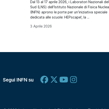
Dal 13 al 17 aprile 2026, i Laboratori Nazionali del
Sud (LNS) dell’Istituto Nazionale di Fisica Nucle
(INFN) aprono le porte per un’iniziativa speciale
dedicata alle scuole: HEPscape!, la ...
3 Aprile 2026
Segui INFN su