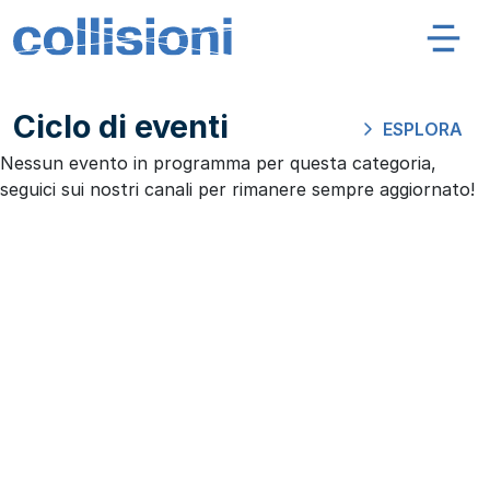
Salta al contenuto
Navigazione principale
Collisioni – INFN
Ciclo di eventi
ESPLORA
Nessun evento in programma per questa categoria,
seguici sui nostri canali per rimanere sempre aggiornato!