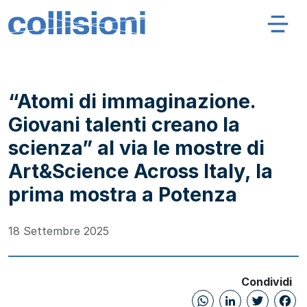
Salta al contenuto
Navigazione principale
Collisioni – INFN
“Atomi di immaginazione.
Giovani talenti creano la
scienza” al via le mostre di
Art&Science Across Italy, la
prima mostra a Potenza
18 Settembre 2025
Condividi
WhatsAp
Linked
Twi