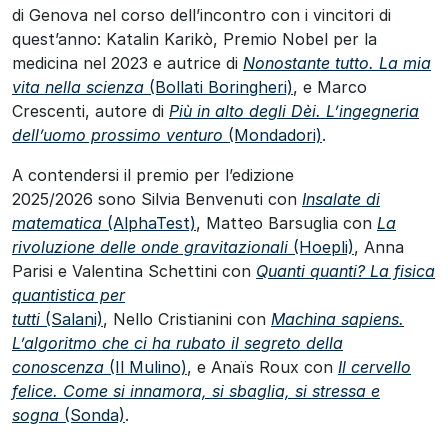
di Genova nel corso dell’incontro con i vincitori di
quest’anno: Katalin Karikò, Premio Nobel per la
medicina nel 2023 e autrice di
Nonostante tutto. La mia
vita nella scienza
(Bollati Boringheri)
, e Marco
Crescenti, autore di
Più in alto degli Dèi. L’ingegneria
dell’uomo prossimo venturo
(Mondadori)
.
A contendersi il premio per l’edizione
2025/2026 sono Silvia Benvenuti con
Insalate di
matematica
(AlphaTest)
, Matteo Barsuglia con
La
rivoluzione delle onde gravitazionali
(Hoepli)
, Anna
Parisi e Valentina Schettini con
Quanti quanti? La fisica
quantistica per
tutti
(Salani)
, Nello Cristianini con
Machina sapiens.
L’algoritmo che ci ha rubato il segreto della
conoscenza
(Il Mulino)
, e Anaïs Roux con
Il cervello
felice. Come si innamora, si sbaglia, si stressa e
sogna
(Sonda)
.