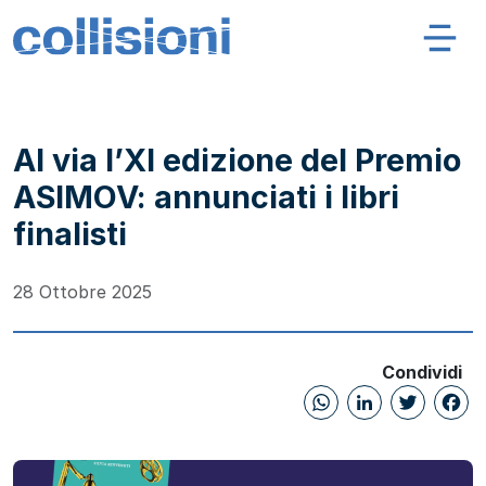
Salta al contenuto
Navigazione principale
Collisioni – INFN
Al via l’XI edizione del Premio
ASIMOV: annunciati i libri
finalisti
28 Ottobre 2025
Condividi
WhatsAp
Linked
Twi