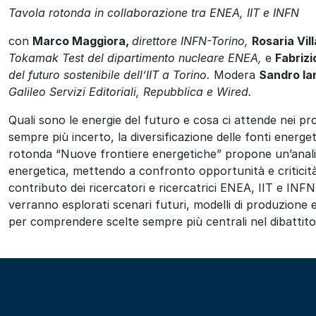
Tavola rotonda in collaborazione tra ENEA, IIT e INFN
con
Marco Maggiora,
direttore INFN-Torino,
Rosaria Vill
Tokamak Test del dipartimento nucleare ENEA
,
e
Fabrizio
del futuro sostenibile dell’IIT a Torino.
Modera
Sandro I
Galileo Servizi Editoriali, Repubblica e Wired.
Quali sono le energie del futuro e cosa ci attende nei pr
sempre più incerto, la diversificazione delle fonti energe
rotonda “
Nuove frontiere energetiche
” propone un’analis
energetica, mettendo a confronto opportunità e criticità 
contributo d
ei ricercatori
e ricercatrici
ENEA, IIT e INFN
verranno esplorati scenari futuri, modelli di produzione 
per comprendere scelte sempre più centrali nel dibattito