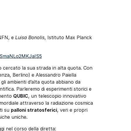
INFN, e
Luisa Bonolis
, Istituto Max Planck
NvSmaNLo2MKJaIS5
so cercato la sua strada in alta quota. Con
enza, Berlino) e Alessandro Paiella
li ambienti d’alta quota abbiano da
ifica. Parleremo di esperimenti storici e
imento
QUBIC
, un telescopio innovativo
rimordiale attraverso la radiazione cosmica
ti su
palloni stratosferici
, veri e propri
siche uniche.
i nel corso della diretta: