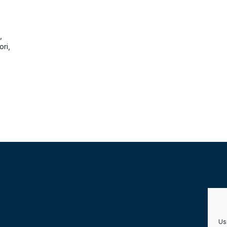
,
ori,
Usi