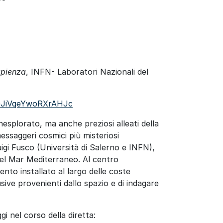
apienza
, INFN- Laboratori Nazionali del
=9JiVqeYwoRXrAHJc
nesplorato, ma anche preziosi alleati della
messaggeri cosmici più misteriosi
igi Fusco (Università di Salerno e INFN),
del Mar Mediterraneo. Al centro
nto installato al largo delle coste
lusive provenienti dallo spazio e di indagare
i nel corso della diretta: