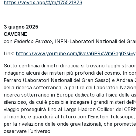
https://vevox.app/#/m/175521873
3 giugno 2025
CAVERNE
con
Federico Ferraro
, INFN-Laboratori Nazionali del Gr
Link:
https://www.youtube.com/live/a6P9xWmGag0?si=y
Sotto centinaia di metri di roccia si trovano luoghi straor
indagano alcuni dei misteri più profondi del cosmo. In c
Ferraro (Laboratori Nazionali del Gran Sasso) e Andrea 
della ricerca sotterranea, a partire dai Laboratori Nazion
ricerca sotterraneo in Europa dedicato alla fisica delle
silenzioso, da cui è possibile indagare i grandi misteri del
viaggio proseguirà fino al Large Hadron Collider del CERN,
al mondo, e guarderà al futuro con l’Einstein Telescope
per la rivelazione delle onde gravitazionali, che promette
osservare l’universo.