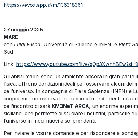
https://vevox.app/#/m/136318361
27 maggio 2025
MARE
con
Luigi Fusco
, Università di Salerno e INFN, e
Piera S
Sud
Link:
https://www.youtube.com/live/gQp3XwnhBEw?si
Gli abissi marini sono un ambiente ancora in gran parte i
fisica: offrono condizioni ideali per osservare alcuni dei 
dell’universo. In compagnia di Piera Sapienza (INFN) e Lu
scopriremo un osservatorio unico al mondo nei fondali 
dell’incontro ci sarà
KM3NeT-ARCA
, un enorme esperime
siciliane, che permette di studiare i neutrini, particelle e
l’universo in modi nuovi e sorprendenti.
Per inviare le vostre domande e per rispondere ai sondagg