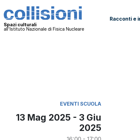
Salta al contenuto
Collisioni – INFN
Racconti e i
Navigazione principale
Spazi culturali
all'Istituto Nazionale di Fisica Nucleare
EVENTI
SCUOLA
13 Mag 2025 - 3 Giu
2025
16:00 - 17:00