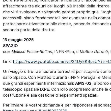
affascinante tra alcuni dei luoghi più insoliti della ricerc
che vi si svolgono e spiegando perché proprio quei luoghi
accessibili, siano fondamentali per avanzare nella compre
partecipare attivamente alle dirette, ponendo domande a
seconda parte della diretta.
13 maggio 2025
SPAZIO
con
Melissa Pesce-Rollins
, INFN-Pisa, e
Matteo Duranti
,
Link:
https://www.youtube.com/live/24UyEKBpsUY?si=
Un viaggio oltre l’atmosfera terrestre per scoprire come 
dallo Spazio. Con Matteo Duranti (INFN Perugia) e Meli
due grandi esperimenti internazionali:
AMS-02
, a bordo 
telescopio spaziale
IXPE
. Con loro scopriremo anche le op
costruzione e alla gestione di esperimenti spaziali.
Per inviare le vostre domande e per rispondere ai sondagg
https://vevox.app/#/m/180233126